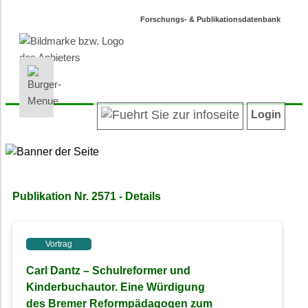
Forschungs- & Publikationsdatenbank
INFORMATIONEN | SUCHEN
LOGIN
Willkommen
Registrieren
Login
Projektübersicht
Login
Neueste Projekte
Autoren/innenverzeichnis
Suche in Projekten
Publikation Nr. 2571 - Details
Suche in Publikationen
Barrierefreiheit
Datenschutz
Vortrag
Impressum
Carl Dantz – Schulreformer und
Kinderbuchautor. Eine Würdigung
des Bremer Reformpädagogen zum