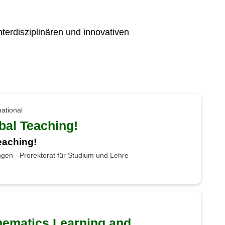
terdisziplinären und innovativen
national
bal Teaching!
eaching!
gen - Prorektorat für Studium und Lehre
hematics Learning and