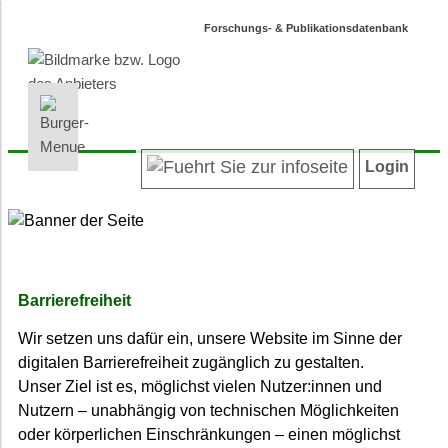
Forschungs- & Publikationsdatenbank
INFORMATIONEN | SUCHEN
LOGIN
Willkommen
Registrieren
Login
Projektübersicht
Login
Neueste Projekte
Autoren/innenverzeichnis
Suche in Projekten
Suche in Publikationen
Barrierefreiheit
Barrierefreiheit
Wir setzen uns dafür ein, unsere Website im Sinne der
Datenschutz
digitalen Barrierefreiheit zugänglich zu gestalten.
Impressum
Unser Ziel ist es, möglichst vielen Nutzer:innen und
Nutzern – unabhängig von technischen Möglichkeiten
oder körperlichen Einschränkungen – einen möglichst