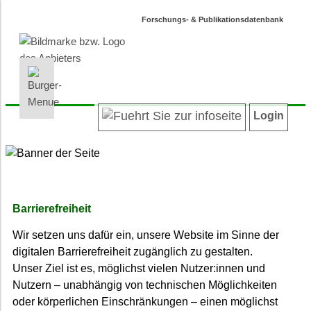
Forschungs- & Publikationsdatenbank
INFORMATIONEN | SUCHEN
LOGIN
Willkommen
Registrieren
Login
Projektübersicht
Login
Neueste Projekte
Autoren/innenverzeichnis
Suche in Projekten
Suche in Publikationen
Barrierefreiheit
Barrierefreiheit
Wir setzen uns dafür ein, unsere Website im Sinne der
Datenschutz
digitalen Barrierefreiheit zugänglich zu gestalten.
Impressum
Unser Ziel ist es, möglichst vielen Nutzer:innen und
Nutzern – unabhängig von technischen Möglichkeiten
oder körperlichen Einschränkungen – einen möglichst