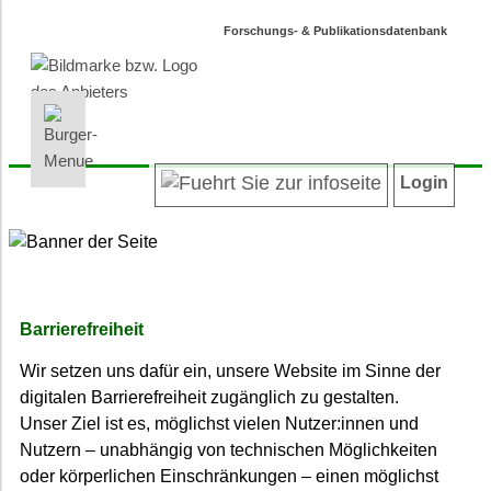
Forschungs- & Publikationsdatenbank
INFORMATIONEN | SUCHEN
LOGIN
Willkommen
Registrieren
Login
Projektübersicht
Login
Neueste Projekte
Autoren/innenverzeichnis
Suche in Projekten
Suche in Publikationen
Barrierefreiheit
Barrierefreiheit
Wir setzen uns dafür ein, unsere Website im Sinne der
Datenschutz
digitalen Barrierefreiheit zugänglich zu gestalten.
Impressum
Unser Ziel ist es, möglichst vielen Nutzer:innen und
Nutzern – unabhängig von technischen Möglichkeiten
oder körperlichen Einschränkungen – einen möglichst