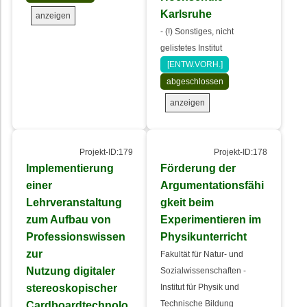
Karlsruhe
anzeigen
- (!) Sonstiges, nicht
gelistetes Institut
[ENTW.VORH.]
abgeschlossen
anzeigen
Projekt-ID:179
Projekt-ID:178
Implementierung
Förderung der
einer
Argumentationsfähi
Lehrveranstaltung
gkeit beim
zum Aufbau von
Experimentieren im
Professionswissen
Physikunterricht
zur
Fakultät für Natur- und
Nutzung digitaler
Sozialwissenschaften -
stereoskopischer
Institut für Physik und
Cardboardtechnolo
Technische Bildung