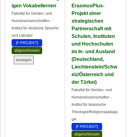
igen Vokabellernen
ErasmusPlus-
Projekt einer
Fakultät für Geistes- und
strategischen
Humanwissenschaften -
Partnerschaft mit
Institut für deutsche Sprache
und Literatur
Schulen, Instituten
[F-PROJEKT]
und Hochschulen
abgeschlossen
im In- und Ausland
(Deutschland,
anzeigen
Liechtenstein/Schw
eiz/Österreich und
der Türkei)
Fakultät für Geistes- und
Humanwissenschaften -
Institut für Islamische
Theologie/Religionspädago
gik
[F-PROJEKT]
abgeschlossen