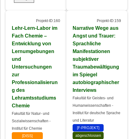
Projekt-ID:160
Projekt-ID:159
Lehr-Lern-Labor im
Narrative Wege aus
Fach Chemie –
Angst und Trauer:
Entwicklung von
Sprachliche
Lernumgebungen
Manifestationen
und
subjektiver
Untersuchungen
Traumabewältigung
zur
im Spiegel
Professionalisierun
autobiographischer
g des
Interviews
Lehramtsstudiums
Fakultät für Geistes- und
Chemie
Humanwissenschaften -
Institut für deutsche Sprache
Fakultät für Natur- und
und Literatur
Sozialwissenschaften -
[F-PROJEKT]
Institut für Chemie
abgeschlossen
[DISS]