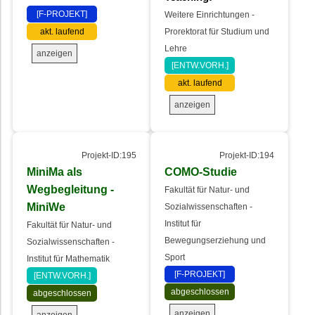
[F-PROJEKT]
Weitere Einrichtungen -
akt. laufend
Prorektorat für Studium und
Lehre
anzeigen
[ENTW.VORH.]
akt. laufend
anzeigen
Projekt-ID:195
Projekt-ID:194
MiniMa als
COMO-Studie
Wegbegleitung -
Fakultät für Natur- und
MiniWe
Sozialwissenschaften -
Institut für
Fakultät für Natur- und
Bewegungserziehung und
Sozialwissenschaften -
Sport
Institut für Mathematik
[F-PROJEKT]
[ENTW.VORH.]
abgeschlossen
abgeschlossen
anzeigen
anzeigen