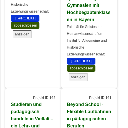
Historische
Gymnasien mit
Erziehungswissenschaft
Hochbegabtenklass
[F-PROJEKT]
en in Bayern
abgeschlossen
Fakultät für Geistes- und
Humanwissenschaften -
anzeigen
Institut für Allgemeine und
Historische
Erziehungswissenschaft
[F-PROJEKT]
abgeschlossen
anzeigen
Projekt-ID:162
Projekt-ID:161
Studieren und
Beyond School -
pädagogisch
Flexible Laufbahnen
handeln in Vielfalt –
in pädagogischen
ein Lehr- und
Berufen