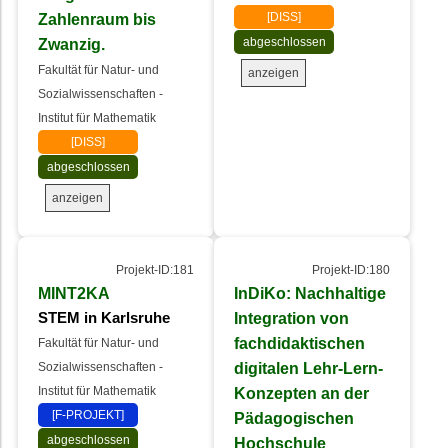
Zahlenraum bis
[DISS]
Zwanzig.
abgeschlossen
Fakultät für Natur- und
anzeigen
Sozialwissenschaften -
Institut für Mathematik
[DISS]
abgeschlossen
anzeigen
Projekt-ID:181
Projekt-ID:180
MINT2KA
InDiKo: Nachhaltige
Integration von
STEM in Karlsruhe
fachdidaktischen
Fakultät für Natur- und
digitalen Lehr-Lern-
Sozialwissenschaften -
Institut für Mathematik
Konzepten an der
[F-PROJEKT]
Pädagogischen
abgeschlossen
Hochschule