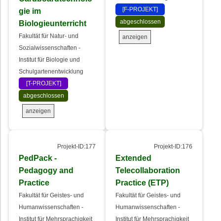
[F-PROJEKT]
gie im
abgeschlossen
Biologieunterricht
Fakultät für Natur- und
anzeigen
Sozialwissenschaften -
Institut für Biologie und
Schulgartenentwicklung
[T-PROJEKT]
abgeschlossen
anzeigen
Projekt-ID:177
Projekt-ID:176
PedPack -
Extended
Pedagogy and
Telecollaboration
Practice
Practice (ETP)
Fakultät für Geistes- und
Fakultät für Geistes- und
Humanwissenschaften -
Humanwissenschaften -
Institut für Mehrsprachigkeit
Institut für Mehrsprachigkeit