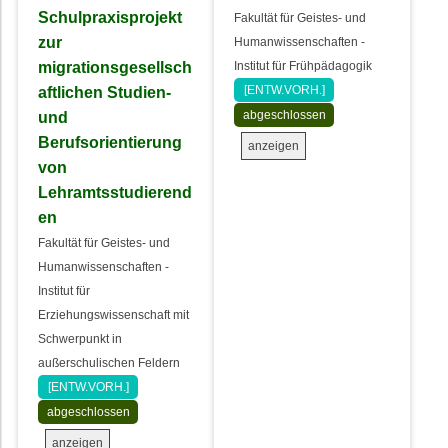
Schulpraxisprojekt
Fakultät für Geistes- und
zur
Humanwissenschaften -
migrationsgesellsch
Institut für Frühpädagogik
aftlichen Studien-
[ENTW.VORH.]
und
abgeschlossen
Berufsorientierung
anzeigen
von
Lehramtsstudierend
en
Fakultät für Geistes- und
Humanwissenschaften -
Institut für
Erziehungswissenschaft mit
Schwerpunkt in
außerschulischen Feldern
[ENTW.VORH.]
abgeschlossen
anzeigen