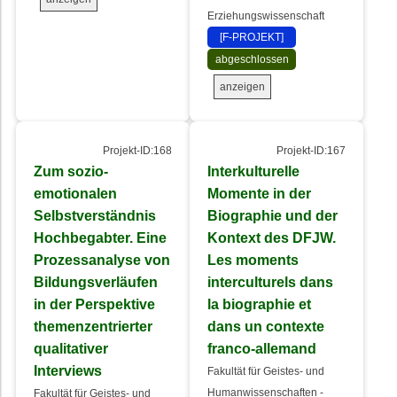
Erziehungswissenschaft
[F-PROJEKT]
abgeschlossen
anzeigen
Projekt-ID:168
Projekt-ID:167
Zum sozio-
Interkulturelle
emotionalen
Momente in der
Selbstverständnis
Biographie und der
Hochbegabter. Eine
Kontext des DFJW.
Prozessanalyse von
Les moments
Bildungsverläufen
interculturels dans
in der Perspektive
la biographie et
themenzentrierter
dans un contexte
qualitativer
franco-allemand
Interviews
Fakultät für Geistes- und
Humanwissenschaften -
Fakultät für Geistes- und