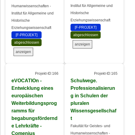
Institut für Allgemeine und
Humanwissenschaften -
Historische
Institut für Allgemeine und
Erziehungswissenschaft
Historische
[F-PROJEKT]
Erziehungswissenschaft
[F-PROJEKT]
abgeschlossen
abgeschlossen
anzeigen
anzeigen
Projekt-ID:166
Projekt-ID:165
eVOCATIOn -
Schulwege.
Entwicklung eines
Professionalisierun
europäischen
g in Schulen der
Weiterbildungsprog
pluralen
ramms für
Wissensgesellschaf
begabungsfördernd
t
e Lehrkräfte -
Fakultät für Geistes- und
Comenius
Humanwissenschaften -