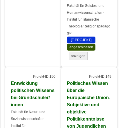
Fakultät für Geistes- und
Humanwissenschaften -
Institut für Islamische
Theologie/Religionspädago
gik
[F-PROJEKT]
abgeschlossen
anzeigen
Projekt-ID:150
Projekt-ID:149
Entwicklung
Politisches Wissen
politischen Wissens
über die
bei Grundschüler/-
Europäische Union.
innen
Subjektive und
objektive
Fakultät für Natur- und
Politikkenntnisse
Sozialwissenschaften -
von Jugendlichen
Institut für