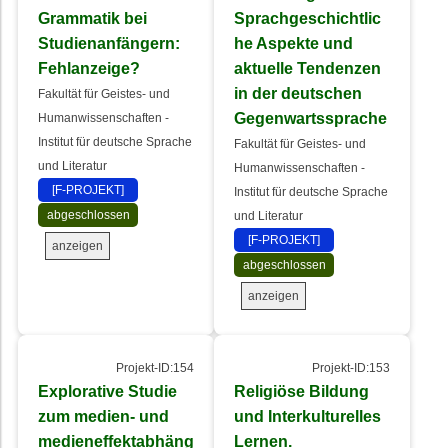
Grammatik bei
Sprachgeschichtlic
Studienanfängern:
he Aspekte und
Fehlanzeige?
aktuelle Tendenzen
in der deutschen
Fakultät für Geistes- und
Gegenwartssprache
Humanwissenschaften -
Institut für deutsche Sprache
Fakultät für Geistes- und
und Literatur
Humanwissenschaften -
[F-PROJEKT]
Institut für deutsche Sprache
abgeschlossen
und Literatur
[F-PROJEKT]
anzeigen
abgeschlossen
anzeigen
Projekt-ID:154
Projekt-ID:153
Explorative Studie
Religiöse Bildung
zum medien- und
und Interkulturelles
medieneffektabhäng
Lernen.