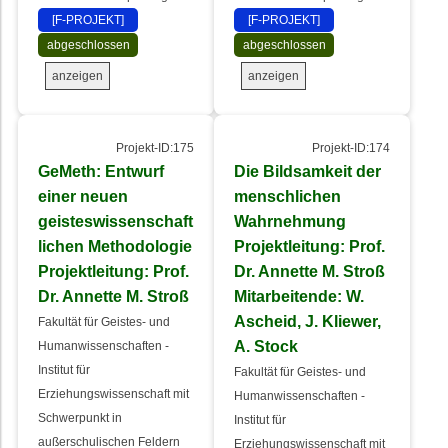
[F-PROJEKT]
[F-PROJEKT]
abgeschlossen
abgeschlossen
anzeigen
anzeigen
Projekt-ID:175
Projekt-ID:174
GeMeth: Entwurf
Die Bildsamkeit der
einer neuen
menschlichen
geisteswissenschaft
Wahrnehmung
lichen Methodologie
Projektleitung: Prof.
Projektleitung: Prof.
Dr. Annette M. Stroß
Dr. Annette M. Stroß
Mitarbeitende: W.
Ascheid, J. Kliewer,
Fakultät für Geistes- und
A. Stock
Humanwissenschaften -
Institut für
Fakultät für Geistes- und
Erziehungswissenschaft mit
Humanwissenschaften -
Schwerpunkt in
Institut für
außerschulischen Feldern
Erziehungswissenschaft mit