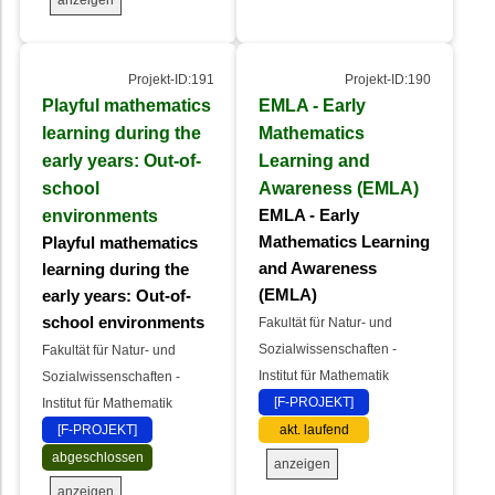
Projekt-ID:191
Projekt-ID:190
Playful mathematics
EMLA - Early
learning during the
Mathematics
early years: Out-of-
Learning and
school
Awareness (EMLA)
environments
EMLA - Early
Mathematics Learning
Playful mathematics
and Awareness
learning during the
(EMLA)
early years: Out-of-
school environments
Fakultät für Natur- und
Sozialwissenschaften -
Fakultät für Natur- und
Institut für Mathematik
Sozialwissenschaften -
[F-PROJEKT]
Institut für Mathematik
[F-PROJEKT]
akt. laufend
abgeschlossen
anzeigen
anzeigen