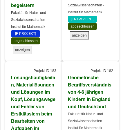
begeistern
Sozialwissenschaften -
Institut für Mathematik
Fakultät für Natur- und
[ENTW.VORH.]
Sozialwissenschaften -
abgeschlossen
Institut für Mathematik
[F-PROJEKT]
anzeigen
abgeschlossen
anzeigen
Projekt-ID:183
Projekt-ID:182
Lösungshäufigkeite
Geometrische
n, Materiallösungen
Begriffsverständnis
und Lösungen im
von 4-6 jährigen
Kopf, Lösungswege
Kindern in England
und Fehler von
und Deutschland
Erstklässlern beim
Fakultät für Natur- und
Bearbeiten von
Sozialwissenschaften -
Aufgaben im
Institut für Mathematik