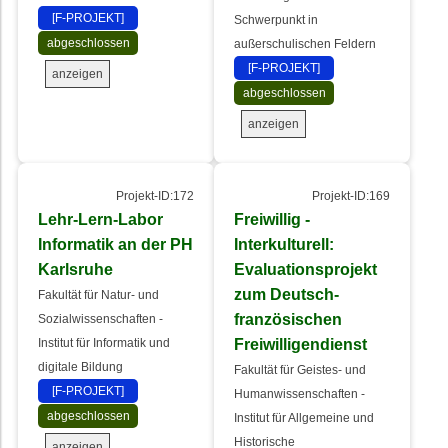
[F-PROJEKT]
Schwerpunkt in
abgeschlossen
außerschulischen Feldern
[F-PROJEKT]
anzeigen
abgeschlossen
anzeigen
Projekt-ID:172
Projekt-ID:169
Lehr-Lern-Labor
Freiwillig -
Informatik an der PH
Interkulturell:
Karlsruhe
Evaluationsprojekt
zum Deutsch-
Fakultät für Natur- und
französischen
Sozialwissenschaften -
Freiwilligendienst
Institut für Informatik und
digitale Bildung
Fakultät für Geistes- und
[F-PROJEKT]
Humanwissenschaften -
abgeschlossen
Institut für Allgemeine und
Historische
anzeigen