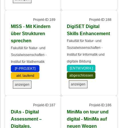
Projekt-ID:189
Projekt-ID:188
MISS - Mit Kindern
DigiSET Digital
über Strukturen
Skills Enhancement
sprechen
Fakultät für Natur- und
Sozialwissenschaften -
Fakultät für Natur- und
Institut für Informatik und
Sozialwissenschaften -
digitale Bildung
Institut für Mathematik
[ENTW.VORH.]
[F-PROJEKT]
abgeschlossen
akt. laufend
anzeigen
anzeigen
Projekt-ID:187
Projekt-ID:186
DiAs - Digital
MiniMa on tour und
Assessment –
digital - MiniMa auf
Digitales,
neuen Wegen