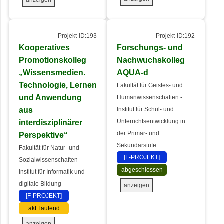
Projekt-ID:193
Projekt-ID:192
Kooperatives
Forschungs- und
Promotionskolleg
Nachwuchskolleg
„Wissensmedien.
AQUA-d
Technologie, Lernen
Fakultät für Geistes- und
und Anwendung
Humanwissenschaften -
aus
Institut für Schul- und
interdisziplinärer
Unterrichtsentwicklung in
der Primar- und
Perspektive“
Sekundarstufe
Fakultät für Natur- und
[F-PROJEKT]
Sozialwissenschaften -
abgeschlossen
Institut für Informatik und
digitale Bildung
anzeigen
[F-PROJEKT]
akt. laufend
anzeigen