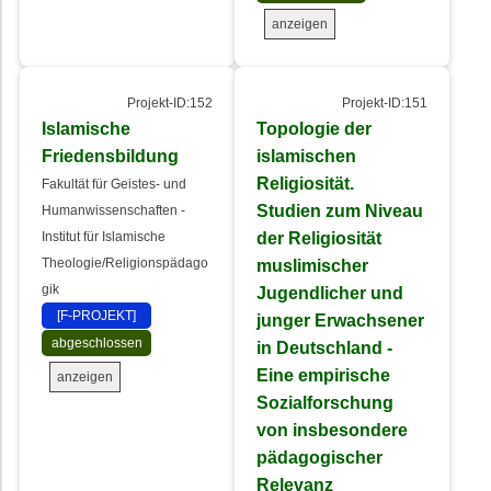
anzeigen
Projekt-ID:152
Projekt-ID:151
Islamische
Topologie der
Friedensbildung
islamischen
Religiosität.
Fakultät für Geistes- und
Studien zum Niveau
Humanwissenschaften -
der Religiosität
Institut für Islamische
Theologie/Religionspädago
muslimischer
gik
Jugendlicher und
[F-PROJEKT]
junger Erwachsener
abgeschlossen
in Deutschland -
Eine empirische
anzeigen
Sozialforschung
von insbesondere
pädagogischer
Relevanz