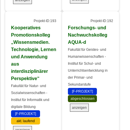
Projekt-ID:193
Projekt-ID:192
Kooperatives
Forschungs- und
Promotionskolleg
Nachwuchskolleg
„Wissensmedien.
AQUA-d
Technologie, Lernen
Fakultät für Geistes- und
und Anwendung
Humanwissenschaften -
aus
Institut für Schul- und
interdisziplinärer
Unterrichtsentwicklung in
der Primar- und
Perspektive“
Sekundarstufe
Fakultät für Natur- und
[F-PROJEKT]
Sozialwissenschaften -
abgeschlossen
Institut für Informatik und
digitale Bildung
anzeigen
[F-PROJEKT]
akt. laufend
anzeigen