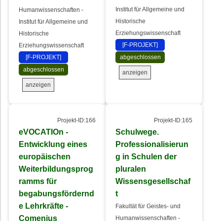
Institut für Allgemeine und
Humanwissenschaften -
Historische
Institut für Allgemeine und
Erziehungswissenschaft
Historische
[F-PROJEKT]
Erziehungswissenschaft
[F-PROJEKT]
abgeschlossen
abgeschlossen
anzeigen
anzeigen
Projekt-ID:166
Projekt-ID:165
eVOCATIOn -
Schulwege.
Entwicklung eines
Professionalisierun
europäischen
g in Schulen der
Weiterbildungsprog
pluralen
ramms für
Wissensgesellschaf
begabungsfördernd
t
e Lehrkräfte -
Fakultät für Geistes- und
Comenius
Humanwissenschaften -