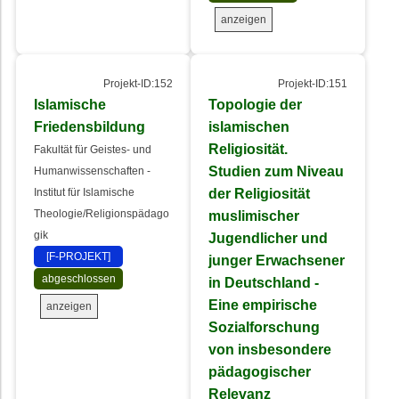
anzeigen
Projekt-ID:152
Projekt-ID:151
Islamische
Topologie der
Friedensbildung
islamischen
Religiosität.
Fakultät für Geistes- und
Studien zum Niveau
Humanwissenschaften -
der Religiosität
Institut für Islamische
Theologie/Religionspädago
muslimischer
gik
Jugendlicher und
[F-PROJEKT]
junger Erwachsener
abgeschlossen
in Deutschland -
Eine empirische
anzeigen
Sozialforschung
von insbesondere
pädagogischer
Relevanz