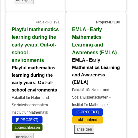
Projekt-ID:191
Projekt-ID:190
Playful mathematics
EMLA - Early
learning during the
Mathematics
early years: Out-of-
Learning and
school
Awareness (EMLA)
environments
EMLA - Early
Mathematics Learning
Playful mathematics
and Awareness
learning during the
(EMLA)
early years: Out-of-
school environments
Fakultät für Natur- und
Sozialwissenschaften -
Fakultät für Natur- und
Institut für Mathematik
Sozialwissenschaften -
[F-PROJEKT]
Institut für Mathematik
[F-PROJEKT]
akt. laufend
abgeschlossen
anzeigen
anzeigen