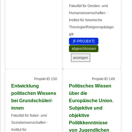
Fakultät für Geistes- und
Humanwissenschaften -
Institut für Islamische
Theologie/Religionspädago
gik
[F-PROJEKT]
abgeschlossen
anzeigen
Projekt-ID:150
Projekt-ID:149
Entwicklung
Politisches Wissen
politischen Wissens
über die
bei Grundschüler/-
Europäische Union.
innen
Subjektive und
objektive
Fakultät für Natur- und
Politikkenntnisse
Sozialwissenschaften -
von Jugendlichen
Institut für