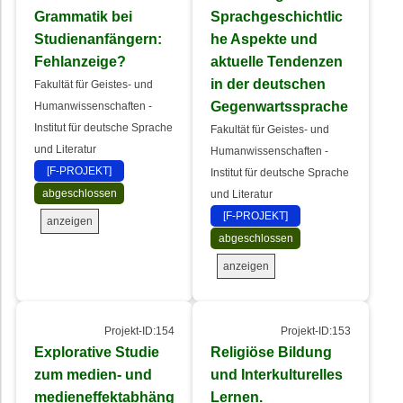
Grammatik bei
Sprachgeschichtlic
Studienanfängern:
he Aspekte und
Fehlanzeige?
aktuelle Tendenzen
in der deutschen
Fakultät für Geistes- und
Gegenwartssprache
Humanwissenschaften -
Institut für deutsche Sprache
Fakultät für Geistes- und
und Literatur
Humanwissenschaften -
[F-PROJEKT]
Institut für deutsche Sprache
abgeschlossen
und Literatur
[F-PROJEKT]
anzeigen
abgeschlossen
anzeigen
Projekt-ID:154
Projekt-ID:153
Explorative Studie
Religiöse Bildung
zum medien- und
und Interkulturelles
medieneffektabhäng
Lernen.