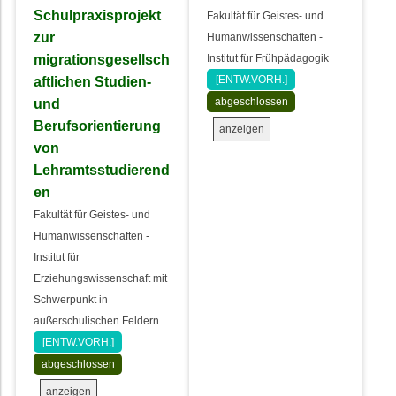
Schulpraxisprojekt
Fakultät für Geistes- und
zur
Humanwissenschaften -
migrationsgesellsch
Institut für Frühpädagogik
aftlichen Studien-
[ENTW.VORH.]
und
abgeschlossen
Berufsorientierung
anzeigen
von
Lehramtsstudierend
en
Fakultät für Geistes- und
Humanwissenschaften -
Institut für
Erziehungswissenschaft mit
Schwerpunkt in
außerschulischen Feldern
[ENTW.VORH.]
abgeschlossen
anzeigen