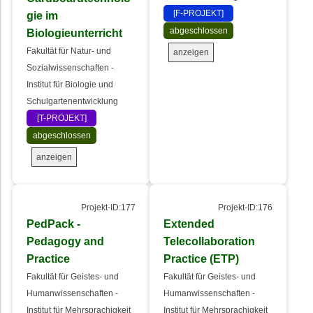
[F-PROJEKT]
gie im
abgeschlossen
Biologieunterricht
Fakultät für Natur- und
anzeigen
Sozialwissenschaften -
Institut für Biologie und
Schulgartenentwicklung
[T-PROJEKT]
abgeschlossen
anzeigen
Projekt-ID:177
Projekt-ID:176
PedPack -
Extended
Pedagogy and
Telecollaboration
Practice
Practice (ETP)
Fakultät für Geistes- und
Fakultät für Geistes- und
Humanwissenschaften -
Humanwissenschaften -
Institut für Mehrsprachigkeit
Institut für Mehrsprachigkeit