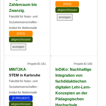
Zahlenraum bis
[DISS]
Zwanzig.
abgeschlossen
Fakultät für Natur- und
anzeigen
Sozialwissenschaften -
Institut für Mathematik
[DISS]
abgeschlossen
anzeigen
Projekt-ID:181
Projekt-ID:180
MINT2KA
InDiKo: Nachhaltige
Integration von
STEM in Karlsruhe
fachdidaktischen
Fakultät für Natur- und
digitalen Lehr-Lern-
Sozialwissenschaften -
Institut für Mathematik
Konzepten an der
[F-PROJEKT]
Pädagogischen
abgeschlossen
Hochschule