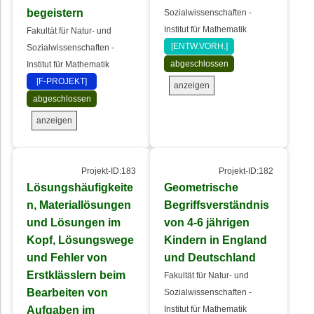
begeistern
Sozialwissenschaften -
Institut für Mathematik
Fakultät für Natur- und
[ENTW.VORH.]
Sozialwissenschaften -
abgeschlossen
Institut für Mathematik
[F-PROJEKT]
anzeigen
abgeschlossen
anzeigen
Projekt-ID:183
Projekt-ID:182
Lösungshäufigkeite
Geometrische
n, Materiallösungen
Begriffsverständnis
und Lösungen im
von 4-6 jährigen
Kopf, Lösungswege
Kindern in England
und Fehler von
und Deutschland
Erstklässlern beim
Fakultät für Natur- und
Bearbeiten von
Sozialwissenschaften -
Aufgaben im
Institut für Mathematik