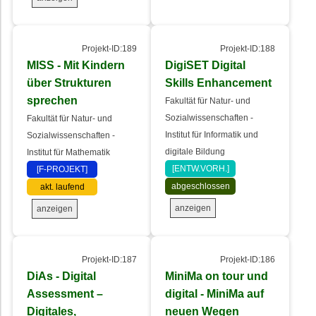
Projekt-ID:189
Projekt-ID:188
MISS - Mit Kindern
DigiSET Digital
über Strukturen
Skills Enhancement
sprechen
Fakultät für Natur- und
Sozialwissenschaften -
Fakultät für Natur- und
Institut für Informatik und
Sozialwissenschaften -
digitale Bildung
Institut für Mathematik
[ENTW.VORH.]
[F-PROJEKT]
abgeschlossen
akt. laufend
anzeigen
anzeigen
Projekt-ID:187
Projekt-ID:186
DiAs - Digital
MiniMa on tour und
Assessment –
digital - MiniMa auf
Digitales,
neuen Wegen