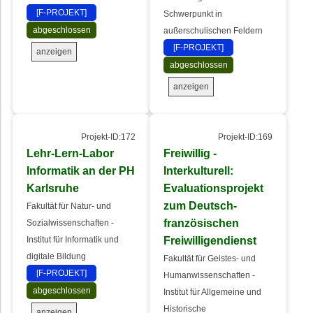
[F-PROJEKT]
Schwerpunkt in
abgeschlossen
außerschulischen Feldern
[F-PROJEKT]
anzeigen
abgeschlossen
anzeigen
Projekt-ID:172
Projekt-ID:169
Lehr-Lern-Labor
Freiwillig -
Informatik an der PH
Interkulturell:
Karlsruhe
Evaluationsprojekt
zum Deutsch-
Fakultät für Natur- und
französischen
Sozialwissenschaften -
Freiwilligendienst
Institut für Informatik und
digitale Bildung
Fakultät für Geistes- und
[F-PROJEKT]
Humanwissenschaften -
abgeschlossen
Institut für Allgemeine und
Historische
anzeigen