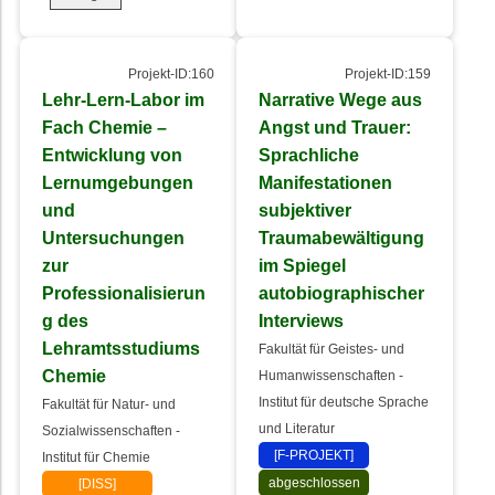
Projekt-ID:160
Projekt-ID:159
Lehr-Lern-Labor im
Narrative Wege aus
Fach Chemie –
Angst und Trauer:
Entwicklung von
Sprachliche
Lernumgebungen
Manifestationen
und
subjektiver
Untersuchungen
Traumabewältigung
zur
im Spiegel
Professionalisierun
autobiographischer
g des
Interviews
Lehramtsstudiums
Fakultät für Geistes- und
Chemie
Humanwissenschaften -
Institut für deutsche Sprache
Fakultät für Natur- und
und Literatur
Sozialwissenschaften -
[F-PROJEKT]
Institut für Chemie
abgeschlossen
[DISS]