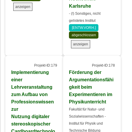
Karlsruhe
anzeigen
- (!) Sonstiges, nicht
gelistetes Institut
[ENTW.VORH.]
abgeschlossen
anzeigen
Projekt-ID:179
Projekt-ID:178
Implementierung
Förderung der
einer
Argumentationsfähi
Lehrveranstaltung
gkeit beim
zum Aufbau von
Experimentieren im
Professionswissen
Physikunterricht
zur
Fakultät für Natur- und
Nutzung digitaler
Sozialwissenschaften -
stereoskopischer
Institut für Physik und
Cardboardtechnolo
Technische Bildung