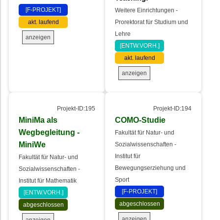
[F-PROJEKT]
Weitere Einrichtungen -
akt. laufend
Prorektorat für Studium und
Lehre
anzeigen
[ENTW.VORH.]
akt. laufend
anzeigen
Projekt-ID:195
Projekt-ID:194
MiniMa als
COMO-Studie
Wegbegleitung -
Fakultät für Natur- und
MiniWe
Sozialwissenschaften -
Institut für
Fakultät für Natur- und
Bewegungserziehung und
Sozialwissenschaften -
Sport
Institut für Mathematik
[F-PROJEKT]
[ENTW.VORH.]
abgeschlossen
abgeschlossen
anzeigen
anzeigen