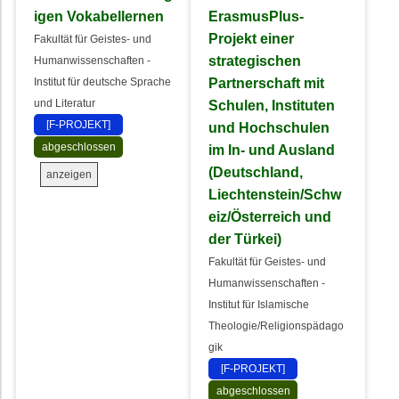
igen Vokabellernen
ErasmusPlus-
Projekt einer
Fakultät für Geistes- und
strategischen
Humanwissenschaften -
Partnerschaft mit
Institut für deutsche Sprache
und Literatur
Schulen, Instituten
[F-PROJEKT]
und Hochschulen
abgeschlossen
im In- und Ausland
(Deutschland,
anzeigen
Liechtenstein/Schw
eiz/Österreich und
der Türkei)
Fakultät für Geistes- und
Humanwissenschaften -
Institut für Islamische
Theologie/Religionspädago
gik
[F-PROJEKT]
abgeschlossen