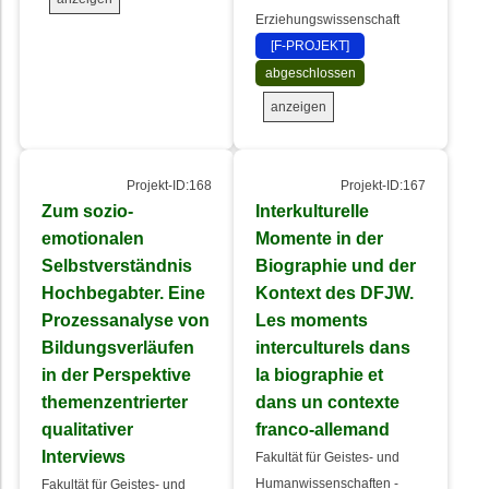
Erziehungswissenschaft
[F-PROJEKT]
abgeschlossen
anzeigen
Projekt-ID:168
Projekt-ID:167
Zum sozio-
Interkulturelle
emotionalen
Momente in der
Selbstverständnis
Biographie und der
Hochbegabter. Eine
Kontext des DFJW.
Prozessanalyse von
Les moments
Bildungsverläufen
interculturels dans
in der Perspektive
la biographie et
themenzentrierter
dans un contexte
qualitativer
franco-allemand
Interviews
Fakultät für Geistes- und
Humanwissenschaften -
Fakultät für Geistes- und