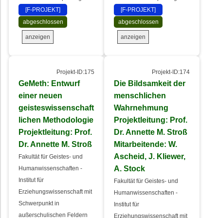
[F-PROJEKT]
[F-PROJEKT]
abgeschlossen
abgeschlossen
anzeigen
anzeigen
Projekt-ID:175
Projekt-ID:174
GeMeth: Entwurf
Die Bildsamkeit der
einer neuen
menschlichen
geisteswissenschaft
Wahrnehmung
lichen Methodologie
Projektleitung: Prof.
Projektleitung: Prof.
Dr. Annette M. Stroß
Dr. Annette M. Stroß
Mitarbeitende: W.
Ascheid, J. Kliewer,
Fakultät für Geistes- und
A. Stock
Humanwissenschaften -
Institut für
Fakultät für Geistes- und
Erziehungswissenschaft mit
Humanwissenschaften -
Schwerpunkt in
Institut für
außerschulischen Feldern
Erziehungswissenschaft mit