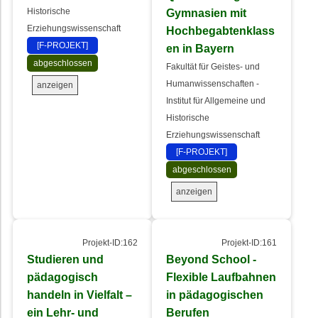
Historische
Gymnasien mit
Erziehungswissenschaft
Hochbegabtenklass
[F-PROJEKT]
en in Bayern
abgeschlossen
Fakultät für Geistes- und
Humanwissenschaften -
anzeigen
Institut für Allgemeine und
Historische
Erziehungswissenschaft
[F-PROJEKT]
abgeschlossen
anzeigen
Projekt-ID:162
Projekt-ID:161
Studieren und
Beyond School -
pädagogisch
Flexible Laufbahnen
handeln in Vielfalt –
in pädagogischen
ein Lehr- und
Berufen