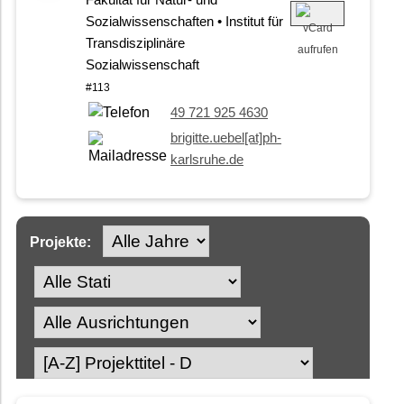
Fakultät für Natur- und
Sozialwissenschaften • Institut für
Transdisziplinäre
Sozialwissenschaft
#113
49 721 925 4630
brigitte.uebel[at]ph-
karlsruhe.de
Projekte: