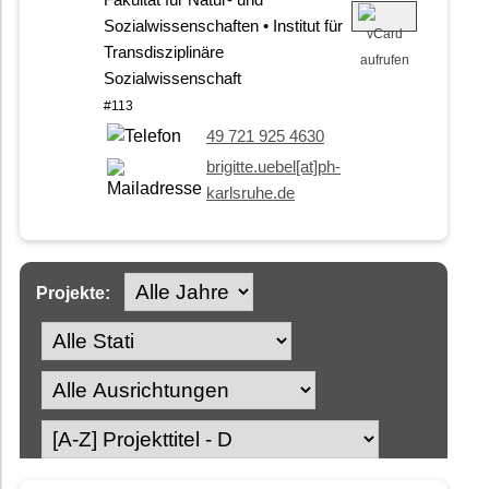
Fakultät für Natur- und
Sozialwissenschaften • Institut für
Transdisziplinäre
Sozialwissenschaft
#113
49 721 925 4630
brigitte.uebel[at]ph-
karlsruhe.de
Projekte: