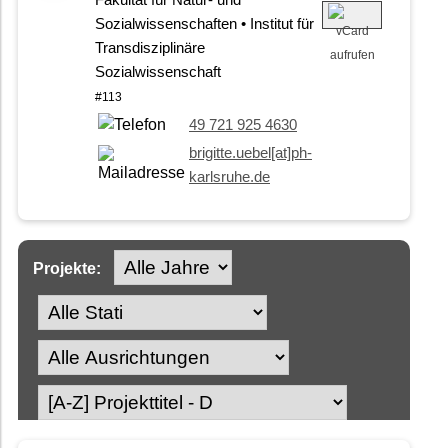
Fakultät für Natur- und
Sozialwissenschaften • Institut für
Transdisziplinäre
Sozialwissenschaft
#113
49 721 925 4630
brigitte.uebel[at]ph-
karlsruhe.de
Projekte: