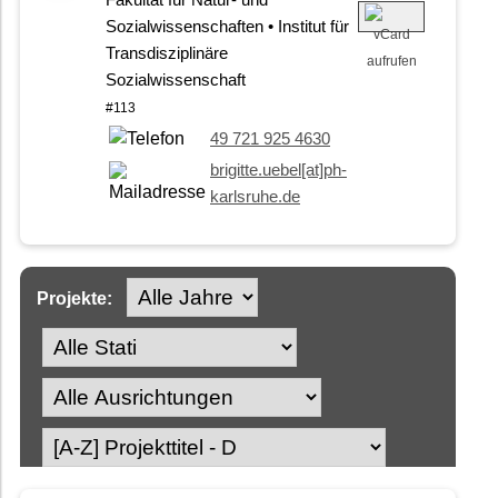
Fakultät für Natur- und
Sozialwissenschaften • Institut für
Transdisziplinäre
Sozialwissenschaft
#113
49 721 925 4630
brigitte.uebel[at]ph-
karlsruhe.de
Projekte: