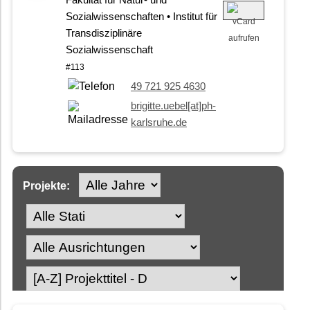
Fakultät für Natur- und
Sozialwissenschaften • Institut für
Transdisziplinäre
Sozialwissenschaft
#113
49 721 925 4630
brigitte.uebel[at]ph-
karlsruhe.de
Projekte: