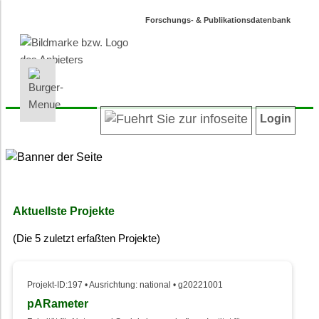
Forschungs- & Publikationsdatenbank
INFORMATIONEN | SUCHEN
LOGIN
Willkommen
Registrieren
Login
Projektübersicht
Login
Neueste Projekte
Autoren/innenverzeichnis
Suche in Projekten
Suche in Publikationen
Aktuellste Projekte
Barrierefreiheit
(Die 5 zuletzt erfaßten Projekte)
Datenschutz
Impressum
Projekt-ID:197 • Ausrichtung: national • g20221001
pARameter