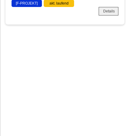
[F-PROJEKT]
akt. laufend
Details