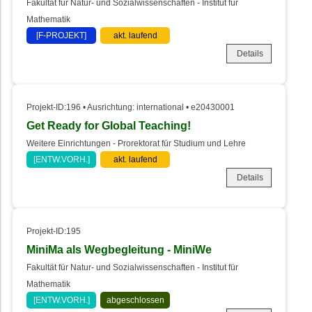
Fakultät für Natur- und Sozialwissenschaften - Institut für
Mathematik
[F-PROJEKT]
akt. laufend
Details
Projekt-ID:196 • Ausrichtung: international • e20430001
Get Ready for Global Teaching!
Weitere Einrichtungen - Prorektorat für Studium und Lehre
[ENTW.VORH.]
akt. laufend
Details
Projekt-ID:195
MiniMa als Wegbegleitung - MiniWe
Fakultät für Natur- und Sozialwissenschaften - Institut für
Mathematik
[ENTW.VORH.]
abgeschlossen