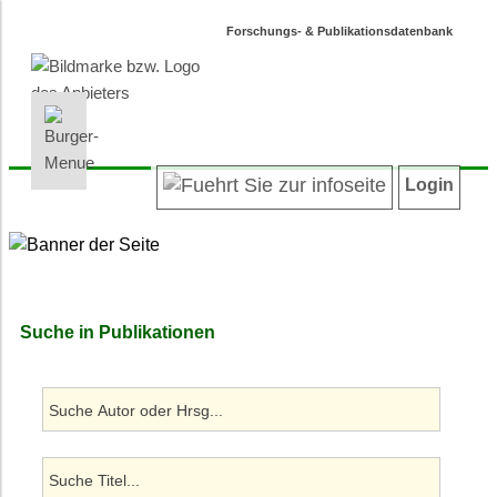
Forschungs- & Publikationsdatenbank
INFORMATIONEN | SUCHEN
LOGIN
Willkommen
Registrieren
Login
Projektübersicht
Login
Neueste Projekte
Autoren/innenverzeichnis
Suche in Projekten
Suche in Publikationen
Suche in Publikationen
Barrierefreiheit
Datenschutz
Impressum