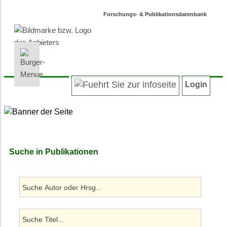
Forschungs- & Publikationsdatenbank
INFORMATIONEN | SUCHEN
LOGIN
Willkommen
Registrieren
Login
Projektübersicht
Login
Neueste Projekte
Autoren/innenverzeichnis
Suche in Projekten
Suche in Publikationen
Suche in Publikationen
Barrierefreiheit
Datenschutz
Impressum