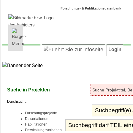
Forschungs- & Publikationsdatenbank
INFORMATIONEN | SUCHEN
LOGIN
Willkommen
Registrieren
Login
Projektübersicht
Login
Neueste Projekte
Autoren/innenverzeichnis
Suche in Projekten
Suche in Publikationen
Suche in Projekten
Barrierefreiheit
Durchsucht:
Datenschutz
Impressum
Forschungsprojekte
Dissertationen
Habilitationen
Entwicklungsvorhaben