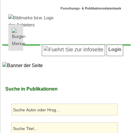
Forschungs- & Publikationsdatenbank
INFORMATIONEN | SUCHEN
LOGIN
Willkommen
Registrieren
Login
Projektübersicht
Login
Neueste Projekte
Autoren/innenverzeichnis
Suche in Projekten
Suche in Publikationen
Suche in Publikationen
Barrierefreiheit
Datenschutz
Impressum