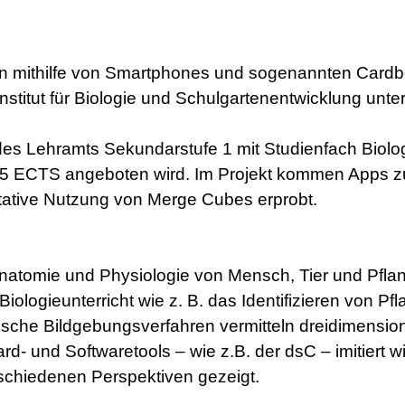
en mithilfe von Smartphones und sogenannten Cardb
stitut für Biologie und Schulgartenentwicklung unte
des Lehramts Sekundarstufe 1 mit Studienfach Biolog
mit 5 ECTS angeboten wird. Im Projekt kommen Apps 
ultative Nutzung von Merge Cubes erprobt.
Anatomie und Physiologie von Mensch, Tier und Pfl
iologieunterricht wie z. B. das Identifizieren von 
opische Bildgebungsverfahren vermitteln dreidimens
rd- und Softwaretools – wie z.B. der dsC – imitiert 
rschiedenen Perspektiven gezeigt.