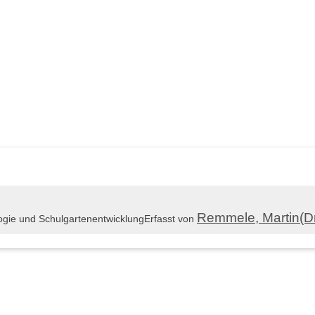
Remmele, Martin(Dr
ologie und Schulgartenentwicklung
Erfasst von