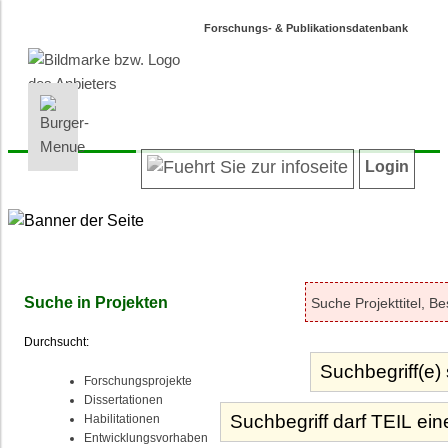
Forschungs- & Publikationsdatenbank
INFORMATIONEN | SUCHEN
LOGIN
Willkommen
Registrieren
Login
Projektübersicht
Login
Neueste Projekte
Autoren/innenverzeichnis
Suche in Projekten
Suche in Publikationen
Suche in Projekten
Barrierefreiheit
Durchsucht:
Datenschutz
Impressum
Forschungsprojekte
Dissertationen
Habilitationen
Entwicklungsvorhaben