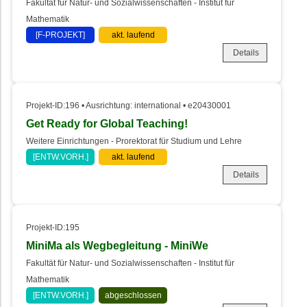
Fakultät für Natur- und Sozialwissenschaften - Institut für
Mathematik
[F-PROJEKT]
akt. laufend
Details
Projekt-ID:196 • Ausrichtung: international • e20430001
Get Ready for Global Teaching!
Weitere Einrichtungen - Prorektorat für Studium und Lehre
[ENTW.VORH.]
akt. laufend
Details
Projekt-ID:195
MiniMa als Wegbegleitung - MiniWe
Fakultät für Natur- und Sozialwissenschaften - Institut für
Mathematik
[ENTW.VORH.]
abgeschlossen