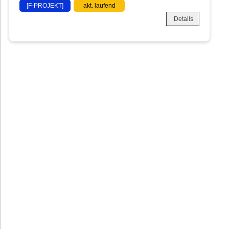
[F-PROJEKT]
akt. laufend
Details