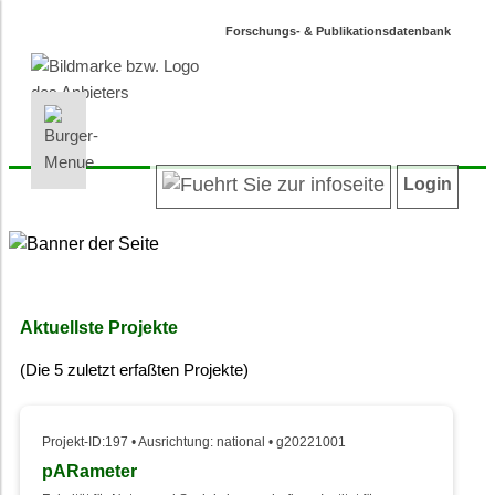
Forschungs- & Publikationsdatenbank
INFORMATIONEN | SUCHEN
LOGIN
Willkommen
Registrieren
Login
Projektübersicht
Login
Neueste Projekte
Autoren/innenverzeichnis
Suche in Projekten
Suche in Publikationen
Aktuellste Projekte
Barrierefreiheit
(Die 5 zuletzt erfaßten Projekte)
Datenschutz
Impressum
Projekt-ID:197 • Ausrichtung: national • g20221001
pARameter