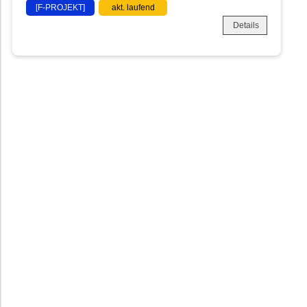
[F-PROJEKT]
akt. laufend
Details