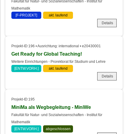
Fakultät für Natur- und Sozialwissenschaften - Institut für
Mathematik
[F-PROJEKT]
akt. laufend
Details
Projekt-ID:196 • Ausrichtung: international • e20430001
Get Ready for Global Teaching!
Weitere Einrichtungen - Prorektorat für Studium und Lehre
[ENTW.VORH.]
akt. laufend
Details
Projekt-ID:195
MiniMa als Wegbegleitung - MiniWe
Fakultät für Natur- und Sozialwissenschaften - Institut für
Mathematik
[ENTW.VORH.]
abgeschlossen