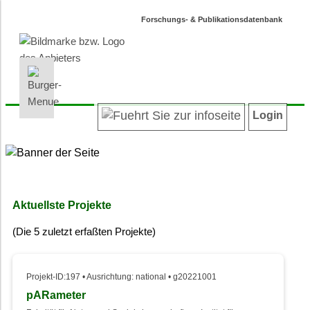
Forschungs- & Publikationsdatenbank
INFORMATIONEN | SUCHEN
LOGIN
Willkommen
Registrieren
Login
Projektübersicht
Login
Neueste Projekte
Autoren/innenverzeichnis
Suche in Projekten
Suche in Publikationen
Aktuellste Projekte
Barrierefreiheit
(Die 5 zuletzt erfaßten Projekte)
Datenschutz
Impressum
Projekt-ID:197 • Ausrichtung: national • g20221001
pARameter