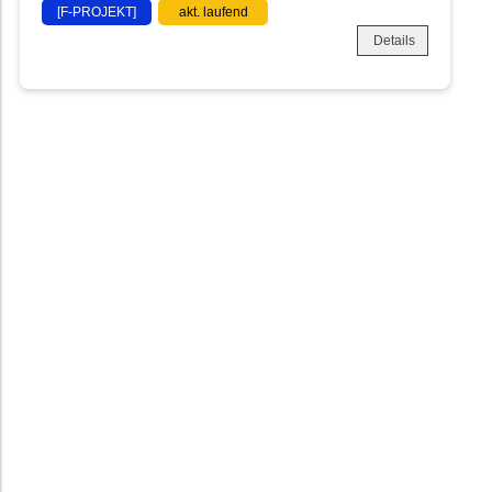
[F-PROJEKT]
akt. laufend
Details