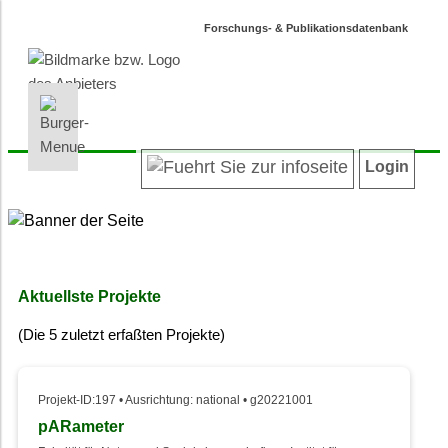
Forschungs- & Publikationsdatenbank
INFORMATIONEN | SUCHEN
LOGIN
Willkommen
Registrieren
Login
Projektübersicht
Login
Neueste Projekte
Autoren/innenverzeichnis
Suche in Projekten
Suche in Publikationen
Aktuellste Projekte
Barrierefreiheit
(Die 5 zuletzt erfaßten Projekte)
Datenschutz
Impressum
Projekt-ID:197 • Ausrichtung: national • g20221001
pARameter