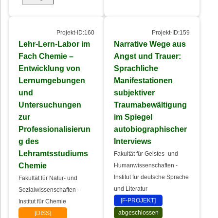
Projekt-ID:160
Projekt-ID:159
Lehr-Lern-Labor im
Narrative Wege aus
Fach Chemie –
Angst und Trauer:
Entwicklung von
Sprachliche
Lernumgebungen
Manifestationen
und
subjektiver
Untersuchungen
Traumabewältigung
zur
im Spiegel
Professionalisierun
autobiographischer
g des
Interviews
Lehramtsstudiums
Fakultät für Geistes- und
Chemie
Humanwissenschaften -
Institut für deutsche Sprache
Fakultät für Natur- und
und Literatur
Sozialwissenschaften -
[F-PROJEKT]
Institut für Chemie
abgeschlossen
[DISS]