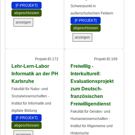
[F-PROJEKT]
Schwerpunkt in
abgeschlossen
außerschulischen Feldern
[F-PROJEKT]
anzeigen
abgeschlossen
anzeigen
Projekt-ID:172
Projekt-ID:169
Lehr-Lern-Labor
Freiwillig -
Informatik an der PH
Interkulturell:
Karlsruhe
Evaluationsprojekt
zum Deutsch-
Fakultät für Natur- und
französischen
Sozialwissenschaften -
Freiwilligendienst
Institut für Informatik und
digitale Bildung
Fakultät für Geistes- und
[F-PROJEKT]
Humanwissenschaften -
abgeschlossen
Institut für Allgemeine und
Historische
anzeigen