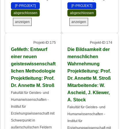
[F-PROJEKT]
[F-PROJEKT]
abgeschlossen
abgeschlossen
anzeigen
anzeigen
Projekt-ID:175
Projekt-ID:174
GeMeth: Entwurf
Die Bildsamkeit der
einer neuen
menschlichen
geisteswissenschaft
Wahrnehmung
lichen Methodologie
Projektleitung: Prof.
Projektleitung: Prof.
Dr. Annette M. Stroß
Dr. Annette M. Stroß
Mitarbeitende: W.
Ascheid, J. Kliewer,
Fakultät für Geistes- und
A. Stock
Humanwissenschaften -
Institut für
Fakultät für Geistes- und
Erziehungswissenschaft mit
Humanwissenschaften -
Schwerpunkt in
Institut für
außerschulischen Feldern
Erziehungswissenschaft mit