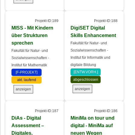
Projekt-ID:189
Projekt-ID:188
MISS - Mit Kindern
DigiSET Digital
über Strukturen
Skills Enhancement
sprechen
Fakultät für Natur- und
Sozialwissenschaften -
Fakultät für Natur- und
Institut für Informatik und
Sozialwissenschaften -
digitale Bildung
Institut für Mathematik
[ENTW.VORH.]
[F-PROJEKT]
abgeschlossen
akt. laufend
anzeigen
anzeigen
Projekt-ID:187
Projekt-ID:186
DiAs - Digital
MiniMa on tour und
Assessment –
digital - MiniMa auf
Digitales,
neuen Wegen