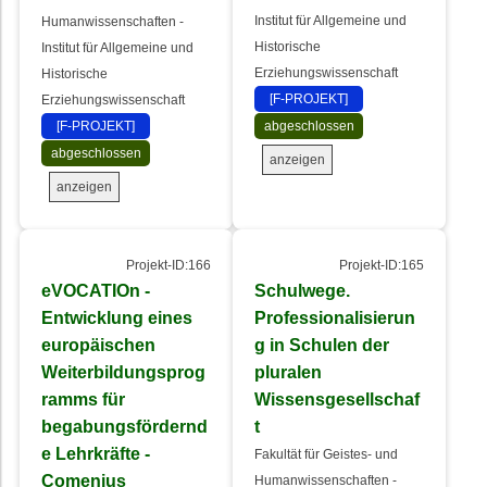
Institut für Allgemeine und
Humanwissenschaften -
Historische
Institut für Allgemeine und
Erziehungswissenschaft
Historische
[F-PROJEKT]
Erziehungswissenschaft
[F-PROJEKT]
abgeschlossen
abgeschlossen
anzeigen
anzeigen
Projekt-ID:166
Projekt-ID:165
eVOCATIOn -
Schulwege.
Entwicklung eines
Professionalisierun
europäischen
g in Schulen der
Weiterbildungsprog
pluralen
ramms für
Wissensgesellschaf
begabungsfördernd
t
e Lehrkräfte -
Fakultät für Geistes- und
Comenius
Humanwissenschaften -