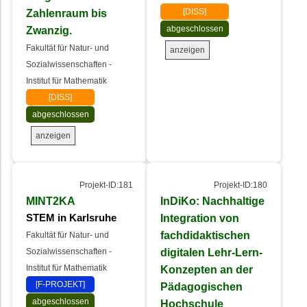
Zahlenraum bis
[DISS]
Zwanzig.
abgeschlossen
Fakultät für Natur- und
anzeigen
Sozialwissenschaften -
Institut für Mathematik
[DISS]
abgeschlossen
anzeigen
Projekt-ID:181
Projekt-ID:180
MINT2KA
InDiKo: Nachhaltige
Integration von
STEM in Karlsruhe
fachdidaktischen
Fakultät für Natur- und
digitalen Lehr-Lern-
Sozialwissenschaften -
Institut für Mathematik
Konzepten an der
[F-PROJEKT]
Pädagogischen
abgeschlossen
Hochschule