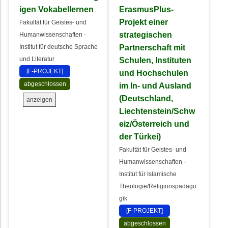
igen Vokabellernen
ErasmusPlus-
Projekt einer
Fakultät für Geistes- und
strategischen
Humanwissenschaften -
Partnerschaft mit
Institut für deutsche Sprache
und Literatur
Schulen, Instituten
[F-PROJEKT]
und Hochschulen
abgeschlossen
im In- und Ausland
(Deutschland,
anzeigen
Liechtenstein/Schw
eiz/Österreich und
der Türkei)
Fakultät für Geistes- und
Humanwissenschaften -
Institut für Islamische
Theologie/Religionspädago
gik
[F-PROJEKT]
abgeschlossen