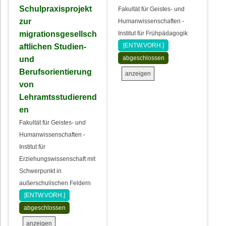
Schulpraxisprojekt
Fakultät für Geistes- und
zur
Humanwissenschaften -
migrationsgesellsch
Institut für Frühpädagogik
aftlichen Studien-
[ENTW.VORH.]
und
abgeschlossen
Berufsorientierung
anzeigen
von
Lehramtsstudierend
en
Fakultät für Geistes- und
Humanwissenschaften -
Institut für
Erziehungswissenschaft mit
Schwerpunkt in
außerschulischen Feldern
[ENTW.VORH.]
abgeschlossen
anzeigen