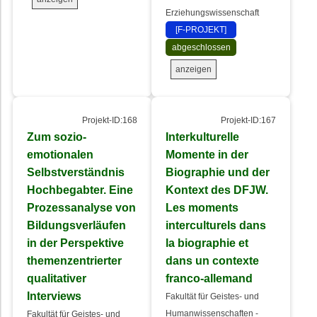
Erziehungswissenschaft
[F-PROJEKT]
abgeschlossen
anzeigen
Projekt-ID:168
Projekt-ID:167
Zum sozio-
Interkulturelle
emotionalen
Momente in der
Selbstverständnis
Biographie und der
Hochbegabter. Eine
Kontext des DFJW.
Prozessanalyse von
Les moments
Bildungsverläufen
interculturels dans
in der Perspektive
la biographie et
themenzentrierter
dans un contexte
qualitativer
franco-allemand
Interviews
Fakultät für Geistes- und
Humanwissenschaften -
Fakultät für Geistes- und