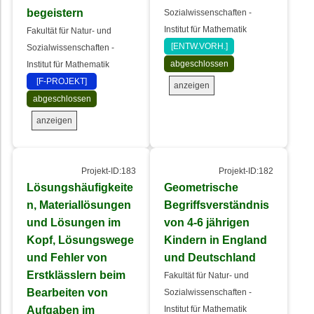
begeistern
Sozialwissenschaften -
Institut für Mathematik
Fakultät für Natur- und
[ENTW.VORH.]
Sozialwissenschaften -
abgeschlossen
Institut für Mathematik
[F-PROJEKT]
anzeigen
abgeschlossen
anzeigen
Projekt-ID:183
Projekt-ID:182
Lösungshäufigkeite
Geometrische
n, Materiallösungen
Begriffsverständnis
und Lösungen im
von 4-6 jährigen
Kopf, Lösungswege
Kindern in England
und Fehler von
und Deutschland
Erstklässlern beim
Fakultät für Natur- und
Bearbeiten von
Sozialwissenschaften -
Aufgaben im
Institut für Mathematik