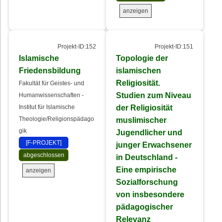
anzeigen
Projekt-ID:152
Projekt-ID:151
Islamische
Topologie der
Friedensbildung
islamischen
Religiosität.
Fakultät für Geistes- und
Studien zum Niveau
Humanwissenschaften -
der Religiosität
Institut für Islamische
Theologie/Religionspädago
muslimischer
gik
Jugendlicher und
[F-PROJEKT]
junger Erwachsener
abgeschlossen
in Deutschland -
Eine empirische
anzeigen
Sozialforschung
von insbesondere
pädagogischer
Relevanz