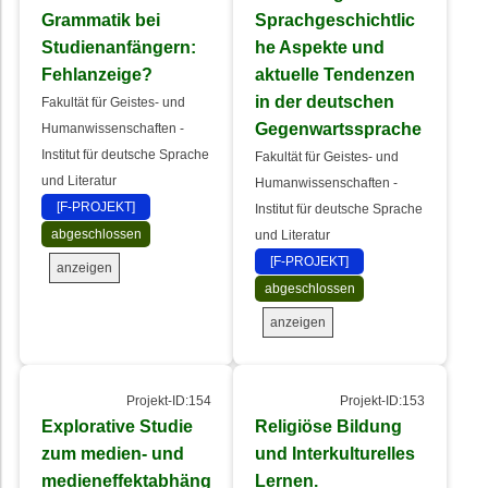
Grammatik bei
Sprachgeschichtlic
Studienanfängern:
he Aspekte und
Fehlanzeige?
aktuelle Tendenzen
in der deutschen
Fakultät für Geistes- und
Gegenwartssprache
Humanwissenschaften -
Institut für deutsche Sprache
Fakultät für Geistes- und
und Literatur
Humanwissenschaften -
[F-PROJEKT]
Institut für deutsche Sprache
abgeschlossen
und Literatur
[F-PROJEKT]
anzeigen
abgeschlossen
anzeigen
Projekt-ID:154
Projekt-ID:153
Explorative Studie
Religiöse Bildung
zum medien- und
und Interkulturelles
medieneffektabhäng
Lernen.