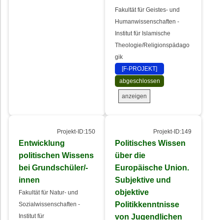
Fakultät für Geistes- und
Humanwissenschaften -
Institut für Islamische
Theologie/Religionspädago
gik
[F-PROJEKT]
abgeschlossen
anzeigen
Projekt-ID:150
Projekt-ID:149
Entwicklung
Politisches Wissen
politischen Wissens
über die
bei Grundschüler/-
Europäische Union.
innen
Subjektive und
objektive
Fakultät für Natur- und
Politikkenntnisse
Sozialwissenschaften -
von Jugendlichen
Institut für