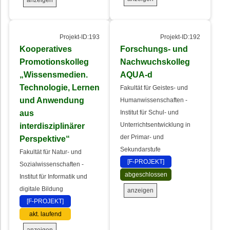
Projekt-ID:193
Projekt-ID:192
Kooperatives
Forschungs- und
Promotionskolleg
Nachwuchskolleg
„Wissensmedien.
AQUA-d
Technologie, Lernen
Fakultät für Geistes- und
und Anwendung
Humanwissenschaften -
aus
Institut für Schul- und
interdisziplinärer
Unterrichtsentwicklung in
der Primar- und
Perspektive“
Sekundarstufe
Fakultät für Natur- und
[F-PROJEKT]
Sozialwissenschaften -
abgeschlossen
Institut für Informatik und
digitale Bildung
anzeigen
[F-PROJEKT]
akt. laufend
anzeigen