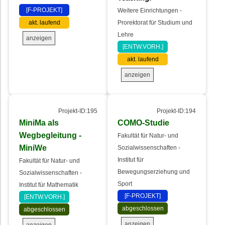
[F-PROJEKT]
Weitere Einrichtungen -
akt. laufend
Prorektorat für Studium und
Lehre
anzeigen
[ENTW.VORH.]
akt. laufend
anzeigen
Projekt-ID:195
Projekt-ID:194
MiniMa als
COMO-Studie
Wegbegleitung -
Fakultät für Natur- und
MiniWe
Sozialwissenschaften -
Institut für
Fakultät für Natur- und
Bewegungserziehung und
Sozialwissenschaften -
Sport
Institut für Mathematik
[F-PROJEKT]
[ENTW.VORH.]
abgeschlossen
abgeschlossen
anzeigen
anzeigen