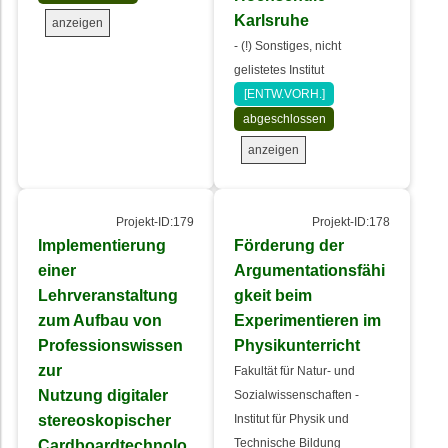
Karlsruhe
anzeigen
- (!) Sonstiges, nicht
gelistetes Institut
[ENTW.VORH.]
abgeschlossen
anzeigen
Projekt-ID:179
Projekt-ID:178
Implementierung
Förderung der
einer
Argumentationsfähi
Lehrveranstaltung
gkeit beim
zum Aufbau von
Experimentieren im
Professionswissen
Physikunterricht
zur
Fakultät für Natur- und
Nutzung digitaler
Sozialwissenschaften -
stereoskopischer
Institut für Physik und
Cardboardtechnolo
Technische Bildung