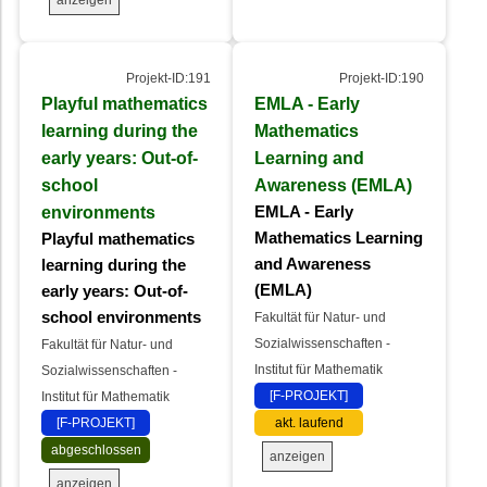
Projekt-ID:191
Projekt-ID:190
Playful mathematics
EMLA - Early
learning during the
Mathematics
early years: Out-of-
Learning and
school
Awareness (EMLA)
environments
EMLA - Early
Mathematics Learning
Playful mathematics
and Awareness
learning during the
(EMLA)
early years: Out-of-
school environments
Fakultät für Natur- und
Sozialwissenschaften -
Fakultät für Natur- und
Institut für Mathematik
Sozialwissenschaften -
[F-PROJEKT]
Institut für Mathematik
[F-PROJEKT]
akt. laufend
abgeschlossen
anzeigen
anzeigen