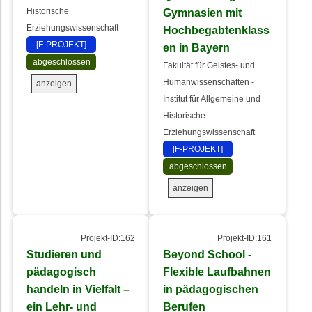
Historische
Gymnasien mit
Erziehungswissenschaft
Hochbegabtenklass
[F-PROJEKT]
en in Bayern
abgeschlossen
Fakultät für Geistes- und
Humanwissenschaften -
anzeigen
Institut für Allgemeine und
Historische
Erziehungswissenschaft
[F-PROJEKT]
abgeschlossen
anzeigen
Projekt-ID:162
Projekt-ID:161
Studieren und
Beyond School -
pädagogisch
Flexible Laufbahnen
handeln in Vielfalt –
in pädagogischen
ein Lehr- und
Berufen