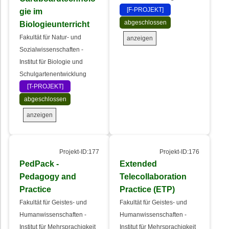
[F-PROJEKT]
gie im
abgeschlossen
Biologieunterricht
Fakultät für Natur- und
anzeigen
Sozialwissenschaften -
Institut für Biologie und
Schulgartenentwicklung
[T-PROJEKT]
abgeschlossen
anzeigen
Projekt-ID:177
Projekt-ID:176
PedPack -
Extended
Pedagogy and
Telecollaboration
Practice
Practice (ETP)
Fakultät für Geistes- und
Fakultät für Geistes- und
Humanwissenschaften -
Humanwissenschaften -
Institut für Mehrsprachigkeit
Institut für Mehrsprachigkeit